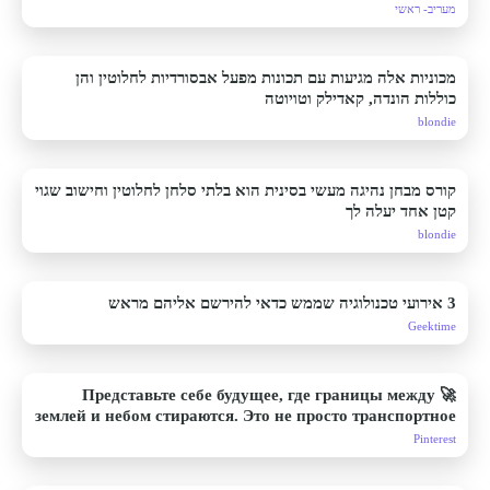
מעריב- ראשי
מכוניות אלה מגיעות עם תכונות מפעל אבסורדיות לחלוטין והן
כוללות הונדה, קאדילק וטויוטה
blondie
קורס מבחן נהיגה מעשי בסינית הוא בלתי סלחן לחלוטין וחישוב שגוי
קטן אחד יעלה לך
blondie
3 אירועי טכנולוגיה שממש כדאי להירשם אליהם מראש
Geektime
🚀 Представьте себе будущее, где границы между
землей и небом стираются. Это не просто транспортное
средство, это воплощение мечты о свободе
Pinterest
передвижения. "Левитация будущего" - концепт,
который объединяет в себе элегантность, скорость и