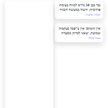
גבר כבן 50 נדרס למוות בצומת
פרדסיה: חשוד במעשה הסגיר
עצמו - ונעצר
וואלה! חדשות
אין חומוס! אין צ'יפס! בעקבות
שמועה, יצאנו לבדוק מסעדה
Ynet כלכלה