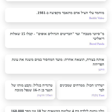
מוחמד עלי הציל אדם מתאבד מקפיצה ב-1981.
Reddit Video
מ"סיוטי מטבח" ועד "הבריטים הגדולים אופים" - קבלו 15 שאלות
ריאליטי
Bored Panda
אותה בצורת, תוצאה אחרת: מועד המחסור במים משנה את עונת
הפריחה
הידען
ישדרגו הכול: ממרחים שמכינים
טרגדיה בגליל: נקבע מותו של
לבד
הנער בן ה-16 שנפל מגובה
במהלך סנפלינג במערת קשת
Ynet כלכלה
וואלה! חדשות
וולוו נותנת לילדה בת 4 שליטה במשאית של 18 טון בסך 160,000