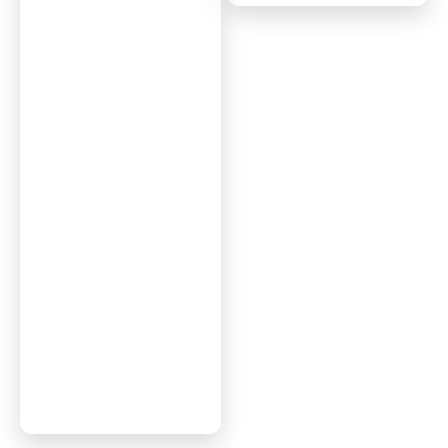
עבדה״