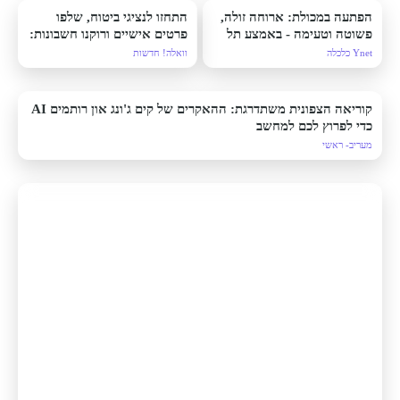
הפתעה במכולת: ארוחה זולה,
התחזו לנציגי ביטוח, שלפו
פשוטה וטעימה - באמצע תל
פרטים אישיים ורוקנו חשבונות:
אביב
בני זוג נעצרו בחשד להונאת
Ynet כלכלה
וואלה! חדשות
ענק
קוריאה הצפונית משתדרגת: ההאקרים של קים ג'ונג און רותמים AI
כדי לפרוץ לכם למחשב
מעריב- ראשי