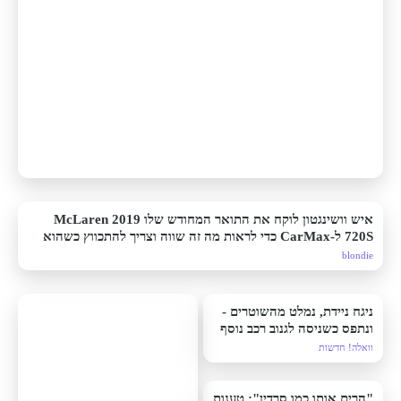
איש וושינגטון לוקח את התואר המחודש שלו 2019 McLaren
720S ל-CarMax כדי לראות מה זה שווה וצריך להתכווץ כשהוא
מגלה
blondie
ניגח ניידת, נמלט מהשוטרים -
ונתפס כשניסה לגנוב רכב נוסף
וואלה! חדשות
"הרים אותו כמו סרדין": טענות