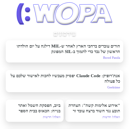
עידכונים
הורים עוברים ברחבי הארץ לאחר ש-MIL דילגה על יום הולדתו
הראשון של נכד כדי לתמוך ב-SIL המפונק
Bored Panda
אנת'רופיק: Claude Code יפסיק מעכשיו לחכות לאישור שלכם על
כל פעולה
Geektime
"אירוע אלימות קשה": הצהרת
ביוב, הפסקת חשמל ואתר
תובע נגד חשוד ברצח עובד זר
בנייה: הכאוס בבית הספר
בקטמון
לחינוך מיוחד
וואלה! חדשות
וואלה! חדשות