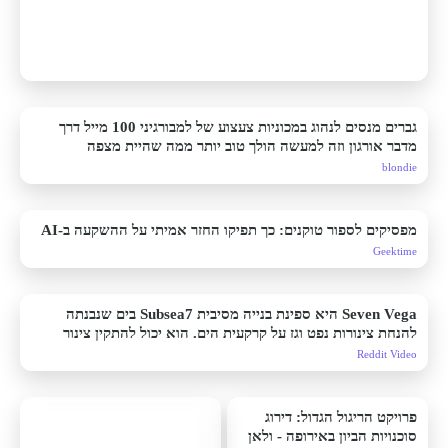
גברים מנסים לנהוג במכוניות צעצוע של למבורגיני 100 מייל דרך
מדבר אורגון וזה למעשה הולך טוב יותר ממה שהיית מצפה
blondie
מפסיקים לספור טוקנים: כך תפיקו החזר אמיתי על ההשקעה ב-AI
Geektime
Seven Vega היא ספינת בנייה מסיבית Subsea7 בים שנבנתה
להנחת צינורות נפט וגז על קרקעית הים. הוא יכול להתקין צינור
במים בעומק של כמעט 10,000 רגל, נושא סלילי צנרת ענקיים,
Reddit Video
ROV תת-מימיים, ומשתמש במיקום דינמי DP3 כדי להחזיק את
עצמו במקום ללא עוגנים
פרויקט הריגול הגדול: דירוג
סוכנויות הביון באירופה - ולאן