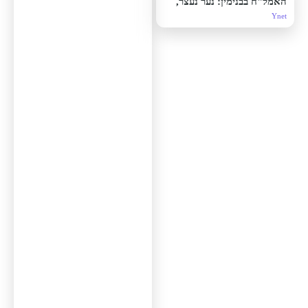
האמל"ח בבנימין: נער נעצר,
אביו חשוד שסייע לברוח
Ynet