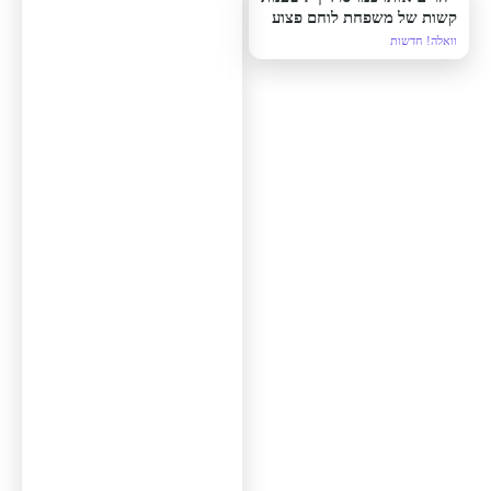
קשות של משפחת לוחם פצוע
על בית החולים רמב"ם
וואלה! חדשות